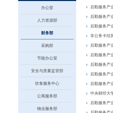
后勤服务产
办公室
后勤服务产
人力资源部
后勤服务产
财务部
非公务卡结
后勤服务产
采购部
后勤服务产
节能办公室
后勤服务产
安全与质量监管部
后勤服务产
饮食服务中心
后勤服务产
中央财经大
公寓服务部
后勤服务产
物业服务部
后勤服务产