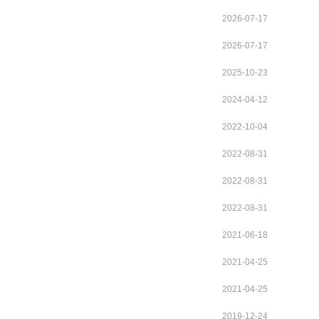
2026-07-17
2026-07-17
2025-10-23
2024-04-12
2022-10-04
2022-08-31
2022-08-31
2022-08-31
2021-06-18
2021-04-25
2021-04-25
2019-12-24