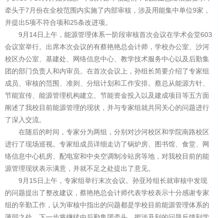
牵头于7月份在全校范围内实施了内部审核，涉及用能集中单位9家，
并提出5项不符合项和25条改进项。
9月14日上午，能源管理体系一阶段审核首次会议在学术会堂603
会议室举行。出席本次会议的有蔡艳艳总会计师，学校办公室、沙河
校区办公室、基建处、网络信息中心、教学技术服务中心以及后勤集
团的部门负责人和内审员。在首次会议上，孙组长简要介绍了专家组
成员、审核的范围、准则、分组计划和工作安排。蔡总从能源方针、
节能宣传、能源管理机构建立、节能资金投入以及建成项目等五方面
阐述了我校目前能源管理的现状，并与专家组就共同关心的问题进行
了深入交流。
在随后的时间，专家分为两组，分别对沙河校区和学院南路校区
进行了现场巡视。专家组成员详细走访了锅炉房、图书馆、食堂、网
络信息中心机房、配电室和中央空调制冷站房等地，对我校目前的能
源管理现状表示满意，并就不足之处提出了意见。
9月15日上午，专家组举行末次会议。孙亚玲组长就审核中发现
的问题提出了整改建议，蔡艳艳总会计师代表学校表示十分感谢专家
组的辛勤工作，认为审核中指出的问题都是学校目前能源管理体系的
薄弱之处，下一步将继续由后勤集团牵头，把涉及到的问题反馈到学