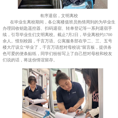
有序退宿，文明离校
在毕业生离校期间，各公寓楼值班员热情周到的为毕业生
办理回收钥匙遥控器、扫码退宿、转单登记等一系列退宿手
续，引导毕业生们文明离校。截止7月2日，毕业离校约1700
余人。惜别校园，千言万语。公寓服务部在学二、三、五号
楼大厅设立“毕业了，千言万语想对母校说”留言板，提供各
色可爱的便条贴纸，同学们纷纷写上了自己想对母校和校友
们说的话，将这份情谊留存。