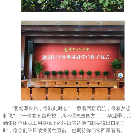
“明朝即长路，惜取此时心”、“载着回忆启航，带着梦想
起飞”、“一份眷念留母校，满怀理想走四方”……毕业季，后
勤集团全体员工用横幅上的话语表达他们想要说出口的叮
咛，愿你们乘风破浪勇往直前，也期待你们常回家看看。